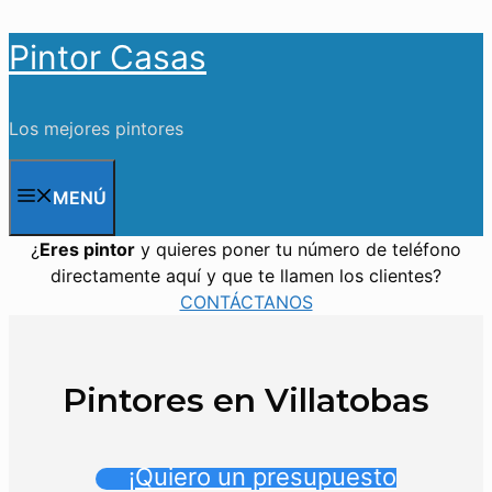
Saltar
Pintor Casas
al
contenido
Los mejores pintores
MENÚ
¿
Eres pintor
y quieres poner tu número de teléfono
directamente aquí y que te llamen los clientes?
CONTÁCTANOS
Pintores en Villatobas
¡Quiero un presupuesto