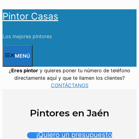
Saltar
Pintor Casas
al
contenido
Los mejores pintores
MENÚ
¿
Eres pintor
y quieres poner tu número de teléfono
directamente aquí y que te llamen los clientes?
CONTÁCTANOS
Pintores en Jaén
¡Quiero un presupuesto