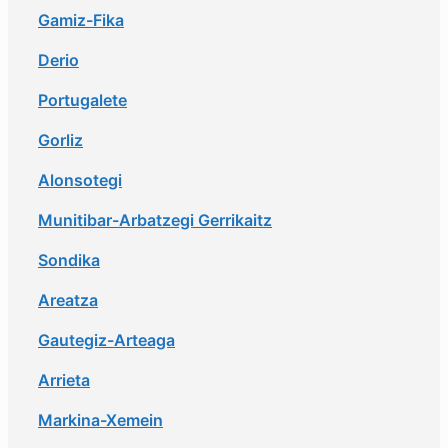
Gamiz-Fika
Derio
Portugalete
Gorliz
Alonsotegi
Munitibar-Arbatzegi Gerrikaitz
Sondika
Areatza
Gautegiz-Arteaga
Arrieta
Markina-Xemein