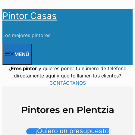
Saltar
Pintor Casas
al
contenido
Los mejores pintores
MENÚ
¿
Eres pintor
y quieres poner tu número de teléfono
directamente aquí y que te llamen los clientes?
CONTÁCTANOS
Pintores en Plentzia
¡Quiero un presupuesto